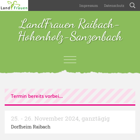
Impressum
Datenschutz
LandFrauen Raibach-
Hohenholz-Sanzenbach
Termin bereits vorbei...
25. - 26. November 2024
,
ganztägig
Dorfheim Raibach