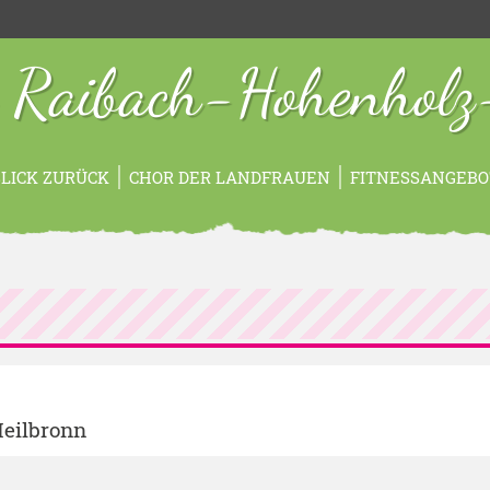
 Raibach-Hohenholz
LICK ZURÜCK
CHOR DER LANDFRAUEN
FITNESSANGEBO
Heilbronn