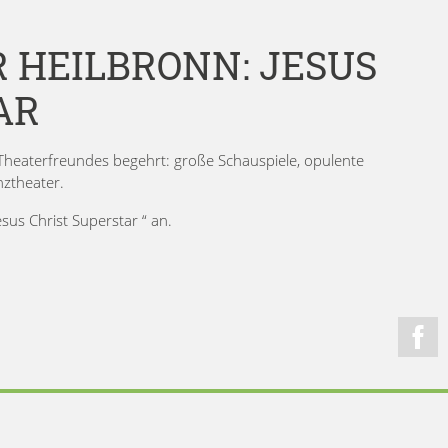
 HEILBRONN: JESUS
AR
 Theaterfreundes begehrt: große Schauspiele, opulente
ztheater.
us Christ Superstar “ an.