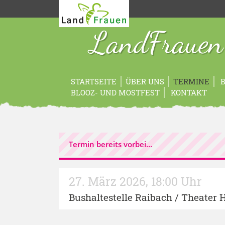
LandFrauen
STARTSEITE
ÜBER UNS
TERMINE
B
BLOOZ- UND MOSTFEST
KONTAKT
Termin bereits vorbei...
27. März 2026
,
18:00 Uhr
Bushaltestelle Raibach / Theater 