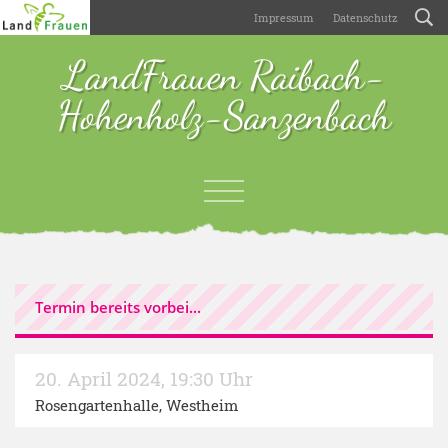
Impressum
Datenschutz
LandFrauen Raibach-
Hohenholz-Sanzenbach
Termin bereits vorbei...
20. April 2024
,
19:30 Uhr
Rosengartenhalle, Westheim