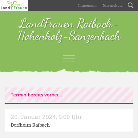
Impressum
Datenschutz
LandFrauen Raibach-
Hohenholz-Sanzenbach
Termin bereits vorbei...
20. Januar 2024
,
9:00 Uhr
Dorfheim Raibach