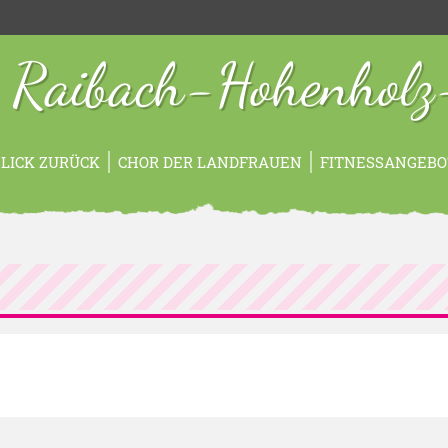
 Raibach-Hohenholz
LICK ZURÜCK
CHOR DER LANDFRAUEN
FITNESSANGEBO