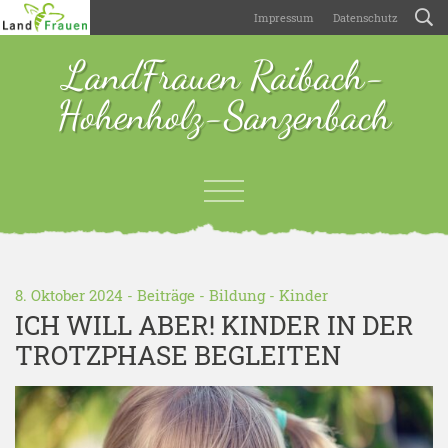
Impressum
Datenschutz
LandFrauen Raibach-
Hohenholz-Sanzenbach
8. Oktober 2024 -
Beiträge
-
Bildung
-
Kinder
ICH WILL ABER! KINDER IN DER
TROTZPHASE BEGLEITEN