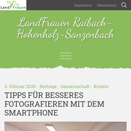
Impressum
Datenschutz
LandFrauen Raibach-
Hohenholz-Sanzenbach
4. Februar 2026 -
Beiträge
-
Gemeinschaft
-
Kreativ
TIPPS FÜR BESSERES
FOTOGRAFIEREN MIT DEM
SMARTPHONE