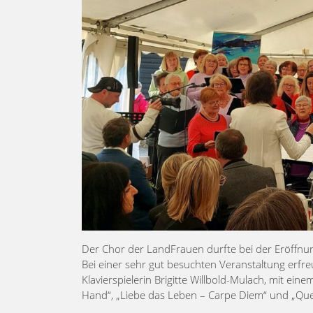
Der Chor der LandFrauen durfte bei der Eröffnun
Bei einer sehr gut besuchten Veranstaltung erfr
Klavierspielerin Brigitte Willbold-Mulach, mit e
Hand“, „Liebe das Leben – Carpe Diem“ und „Que