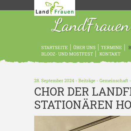
LandFrauen
STARTSEITE
ÜBER UNS
TERMINE
B
BLOOZ- UND MOSTFEST
KONTAKT
28. September 2024 -
Beiträge
-
Gemeinschaft
CHOR DER LANDF
STATIONÄREN HO