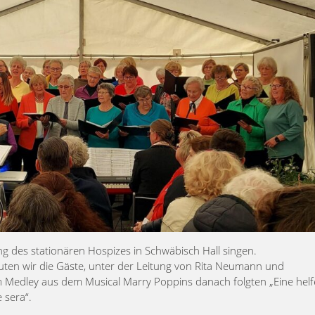
g des stationären Hospizes in Schwäbisch Hall singen.
euten wir die Gäste, unter der Leitung von Rita Neumann und
inem Medley aus dem Musical Marry Poppins danach folgten „Eine hel
 sera“.