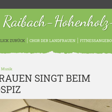
 Raibach-Hohenholz
LICK ZURÜCK
CHOR DER LANDFRAUEN
FITNESSANGEBO
-
Musik
RAUEN SINGT BEIM
SPIZ