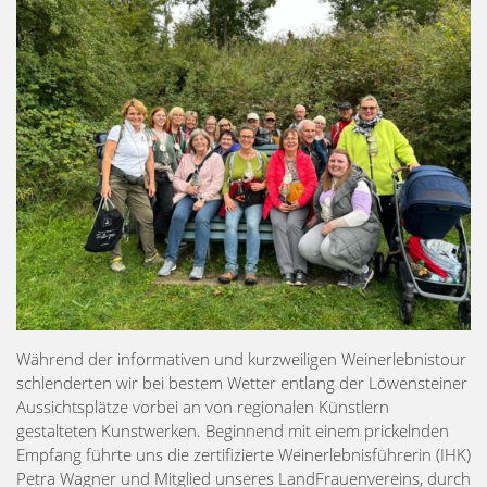
Während der informativen und kurzweiligen Weinerlebnistour
schlenderten wir bei bestem Wetter entlang der Löwensteiner
Aussichtsplätze vorbei an von regionalen Künstlern
gestalteten Kunstwerken. Beginnend mit einem prickelnden
Empfang führte uns die zertifizierte Weinerlebnisführerin (IHK)
Petra Wagner und Mitglied unseres LandFrauenvereins, durch