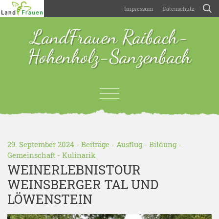
Impressum
Datenschutz
LandFrauen Raibach-
Hohenholz-Sanzenbach
29. September 2024 -
Beiträge
-
Ausflug
-
Bildung
-
Gemeinschaft
-
Kulinarik
WEINERLEBNISTOUR
WEINSBERGER TAL UND
LÖWENSTEIN