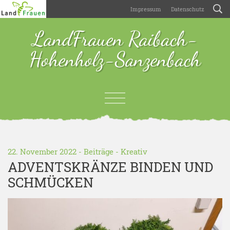
Impressum
Datenschutz
LandFrauen Raibach-
Hohenholz-Sanzenbach
22. November 2022 -
Beiträge
-
Kreativ
ADVENTSKRÄNZE BINDEN UND
SCHMÜCKEN