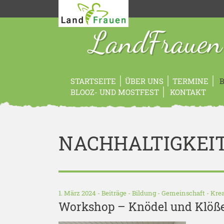
LandFrauen
STARTSEITE
ÜBER UNS
TERMINE
B
BLOOZ- UND MOSTFEST
KONTAKT
NACHHALTIGKEI
1. März 2024 -
Beiträge
-
Bildung
-
Gemeinschaft
-
Krea
Workshop – Knödel und Klöß