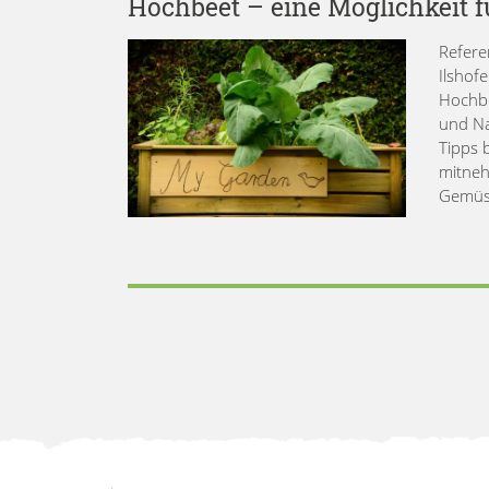
Hochbeet – eine Möglichkeit 
Refere
Ilshof
Hochbe
und Na
Tipps 
mitneh
Gemüse