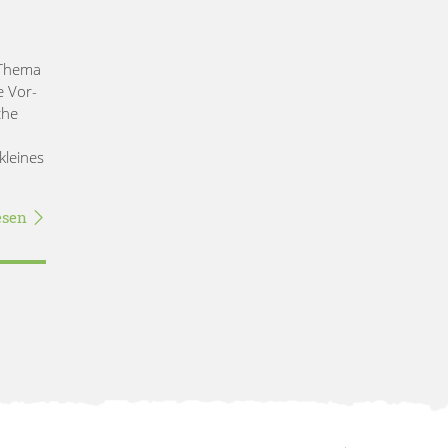
 Thema
e Vor-
che
kleines
esen