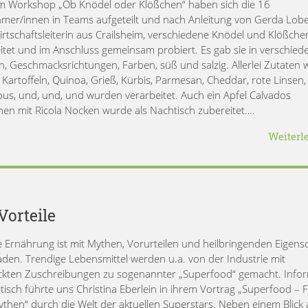
m Workshop „Ob Knödel oder Klößchen“ haben sich die 16
hmer/innen in Teams aufgeteilt und nach Anleitung von Gerda Lobe
rtschaftsleiterin aus Crailsheim, verschiedene Knödel und Klößche
itet und im Anschluss gemeinsam probiert. Es gab sie in verschied
, Geschmacksrichtungen, Farben, süß und salzig. Allerlei Zutaten 
, Kartoffeln, Quinoa, Grieß, Kürbis, Parmesan, Cheddar, rote Linsen,
us, und, und, und wurden verarbeitet. Auch ein Apfel Calvados
en mit Ricola Nocken wurde als Nachtisch zubereitet….
Weiterl
Vorteile
 Ernährung ist mit Mythen, Vorurteilen und heilbringenden Eigens
aden. Trendige Lebensmittel werden u.a. von der Industrie mit
ckten Zuschreibungen zu sogenannter „Superfood“ gemacht. Infor
itisch führte uns Christina Eberlein in ihrem Vortrag „Superfood – 
then“ durch die Welt der aktuellen Superstars. Neben einem Blick 