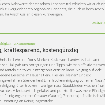
hlichen Nährwerte der einzelnen Lebensmittel erhielten wir auch ei
ick zu vergleichbaren regionalen Pendants, die auch in heimischen
n. Im Anschluss an diesen kurzweiligen…
Weiterl
ltigkeit
-
3 Kommentare
g, kräftesparend, kostengünstig
chnische Lehrerin Doris Markert-Kaske vom Landwirtschaftsamt
isch Hall gab uns Anregungen und Tipps, wie man effektiv mit wen
nd Mitteln ein tolles Putzergebnis erzielen kann. Sie ging auf viele
edene Bereiche im Haushalt ein. Hier ein „kleiner“ Einblick:
ungsverfahren überdenken! Eine Trockenreinigung vor einer Nass-/
reinigung, öfter trocken – weniger nass, Staubbinden wischen (nur
euchtes Mikrofasertuch gefaltet und punktuell etwas mehr Flüssigke
on Reinigungsmitteln: 0=sauer (Säuren), 7=neutral, 14=alkalisch (Alk
usstattung an Reinigungsmitteln:…