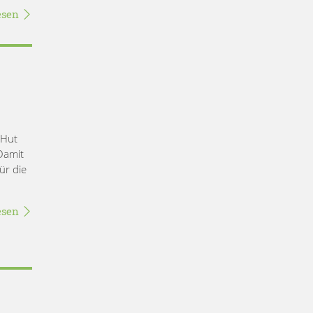
esen
 Hut
Damit
ür die
esen