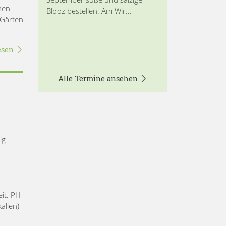
nen
Blooz bestellen. Am Wir...
 Gärten
esen
Alle Termine ansehen
ig
it. PH-
alien)