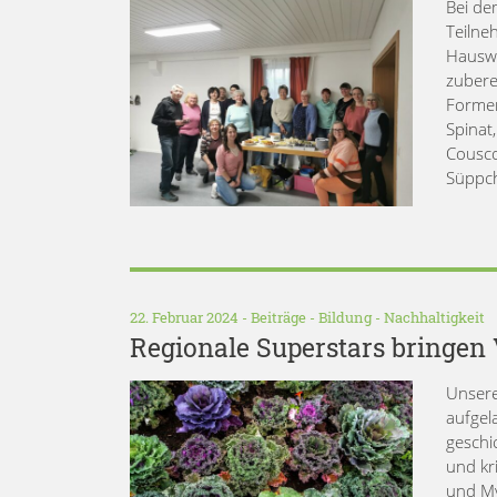
Bei de
Teilne
Hauswi
zubere
Formen
Spinat
Cousco
Süppch
22. Februar 2024 -
Beiträge
-
Bildung
-
Nachhaltigkeit
Regionale Superstars bringen 
Unsere
aufgel
geschi
und kr
und My