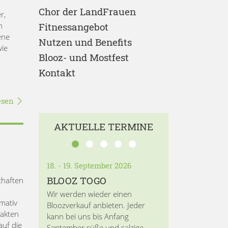
Chor der LandFrauen
r,
n
Fitnessangebot
ene
Nutzen und Benefits
wie
Blooz- und Mostfest
Kontakt
esen
AKTUELLE TERMINE
18. - 19. September 2026
BLOOZ TOGO
chaften
Wir werden wieder einen
mativ
Bloozverkauf anbieten. Jeder
Fakten
kann bei uns bis Anfang
auf die
September süße und salzige