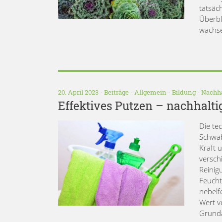
tatsäc
Überbl
wachse
20. April 2023 -
Beiträge
-
Allgemein
-
Bildung
-
Nachha
Effektives Putzen – nachhalti
Die te
Schwäb
Kraft u
verschi
Reinig
Feucht
nebelf
Wert v
Grunda