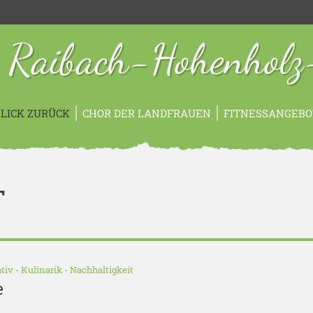
 Raibach-Hohenholz
LICK ZURÜCK
CHOR DER LANDFRAUEN
FITNESSANGEBO
T
tiv
-
Kulinarik
-
Nachhaltigkeit
e