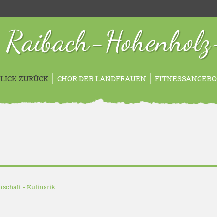
 Raibach-Hohenholz
LICK ZURÜCK
CHOR DER LANDFRAUEN
FITNESSANGEBO
nschaft
-
Kulinarik