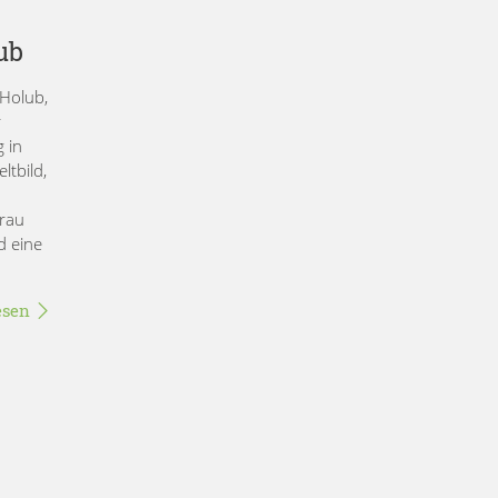
ub
 Holub,
r
g in
tbild,
Frau
d eine
esen