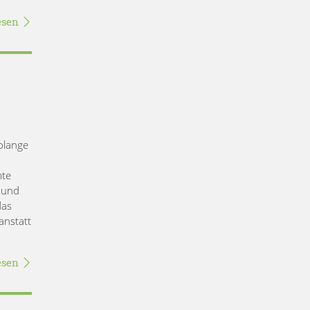
esen
olange
mte
 und
das
anstatt
esen