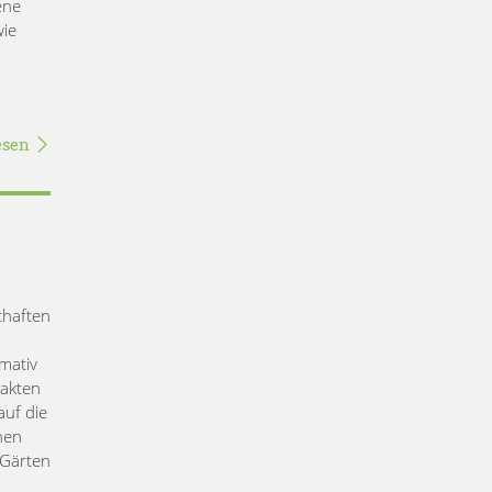
ene
wie
esen
chaften
mativ
Fakten
auf die
nen
 Gärten