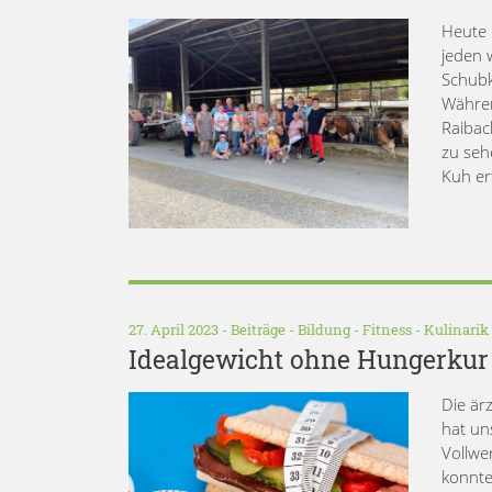
Heute 
jeden 
Schubk
Währen
Raibac
zu seh
Kuh er
27. April 2023 -
Beiträge
-
Bildung
-
Fitness
-
Kulinarik
Idealgewicht ohne Hungerkur
Die är
hat uns
Vollwe
konnte