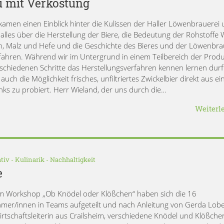
u mit Verkostung
kamen einen Einblick hinter die Kulissen der Haller Löwenbrauerei
alles über die Herstellung der Biere, die Bedeutung der Rohstoffe 
, Malz und Hefe und die Geschichte des Bieres und der Löwenbra
rfahren. Während wir im Untergrund in einem Teilbereich der Prod
rschiedenen Schritte das Herstellungsverfahren kennen lernen durf
auch die Möglichkeit frisches, unfiltriertes Zwickelbier direkt aus e
nks zu probiert. Herr Wieland, der uns durch die…
Weiterl
tiv
-
Kulinarik
-
Nachhaltigkeit
e
m Workshop „Ob Knödel oder Klößchen“ haben sich die 16
hmer/innen in Teams aufgeteilt und nach Anleitung von Gerda Lobe
rtschaftsleiterin aus Crailsheim, verschiedene Knödel und Klößche