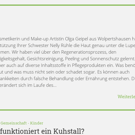
smetikerin und Make-up Artistin Olga Geipel aus Wolpertshausen h
tützung Ihrer Schwester Nelly Rühle die Haut genau unter die Lup
en. Wir haben viel über den Regenerationsprozess, den
igkeitsgehalt, Gesichtsreinigung, Peeling und Sonnenschutz gelernt.
ber auch auf diverse Inhaltsstoffe in Pflegeprodukten ein. Was benö
ut und was muss nicht sein oder schadet sogar. Es können auch
ankkeiten durch falsche Behandlung oder Ernährung entstehen. D
erändert sich im Laufe des…
Weiterl
-
Gemeinschaft
-
Kinder
unktioniert ein Kuhstall?