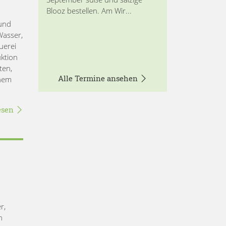
Blooz bestellen. Am Wir...
 und
Wasser,
uerei
uktion
ten,
Alle Termine ansehen
inem
esen
r,
n