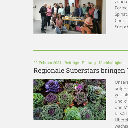
zubere
Formen
Spinat
Cousco
Süppch
22. Februar 2024 -
Beiträge
-
Bildung
-
Nachhaltigkeit
Regionale Superstars bringen 
Unsere
aufgel
geschi
und kr
und My
tatsäc
Überbl
wachse