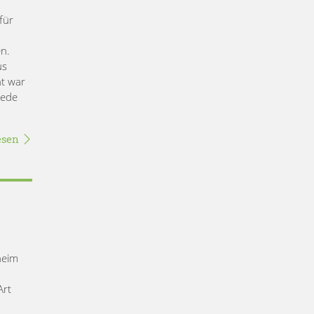
für
n.
us
nt war
jede
esen
heim
Art