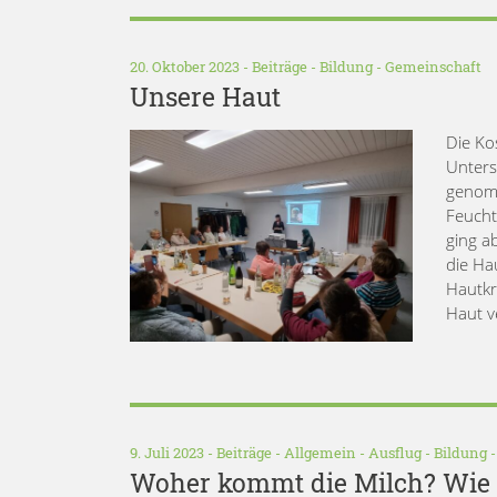
20. Oktober 2023 -
Beiträge
-
Bildung
-
Gemeinschaft
Unsere Haut
Die Ko
Unters
genomm
Feucht
ging a
die Ha
Hautkr
Haut v
9. Juli 2023 -
Beiträge
-
Allgemein
-
Ausflug
-
Bildung
Woher kommt die Milch? Wie f