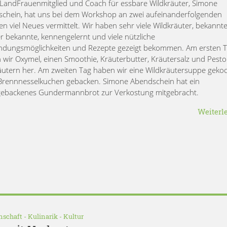
LandFrauenmitglied und Coach für essbare Wildkräuter, Simone
chein, hat uns bei dem Workshop an zwei aufeinanderfolgenden
n viel Neues vermittelt. Wir haben sehr viele Wildkräuter, bekannt
r bekannte, kennengelernt und viele nützliche
dungsmöglichkeiten und Rezepte gezeigt bekommen. Am ersten 
en wir Oxymel, einen Smoothie, Kräuterbutter, Kräutersalz und Pesto
äutern her. Am zweiten Tag haben wir eine Wildkräutersuppe geko
Brennnesselkuchen gebacken. Simone Abendschein hat ein
gebackenes Gundermannbrot zur Verkostung mitgebracht.
Weiterl
nschaft
-
Kulinarik
-
Kultur