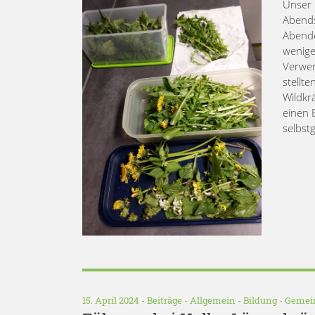
Unser 
Abends
Abende
wenige
Verwen
stellt
Wildkr
einen 
selbst
15. April 2024 -
Beiträge
-
Allgemein
-
Bildung
-
Gemei