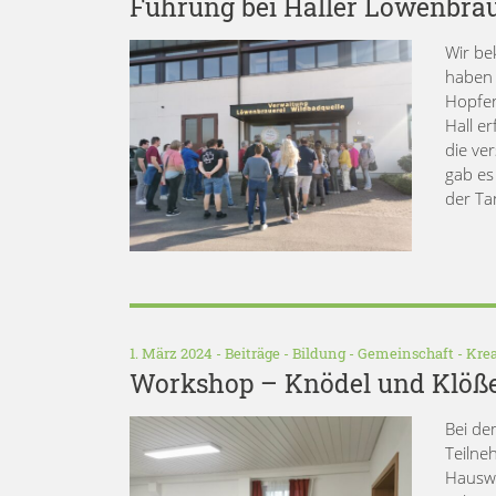
Führung bei Haller Löwenbrä
Wir be
haben 
Hopfen
Hall e
die ve
gab es 
der Ta
1. März 2024 -
Beiträge
-
Bildung
-
Gemeinschaft
-
Krea
Workshop – Knödel und Klöß
Bei de
Teilne
Hauswi