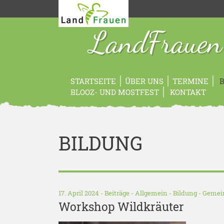
LandFrauen
STARTSEITE
ÜBER UNS
TERMINE
B
BLOOZ- UND MOSTFEST
KONTAKT
BILDUNG
17. April 2024 -
Beiträge
-
Allgemein
-
Bildung
-
Gemei
Workshop Wildkräuter