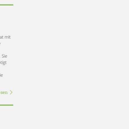
at mit
e
 Sie
tigt
ie
esen