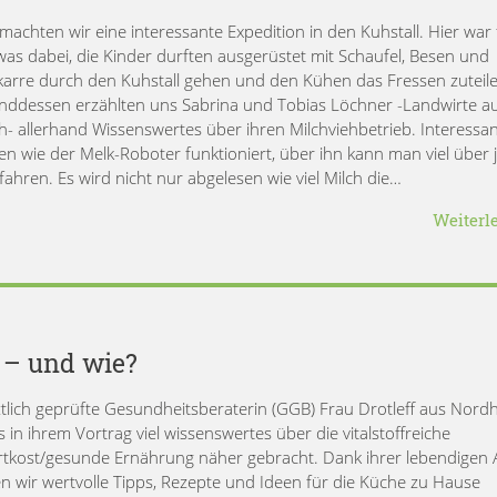
machten wir eine interessante Expedition in den Kuhstall. Hier war 
was dabei, die Kinder durften ausgerüstet mit Schaufel, Besen und
arre durch den Kuhstall gehen und den Kühen das Fressen zuteile
ddessen erzählten uns Sabrina und Tobias Löchner -Landwirte a
h- allerhand Wissenswertes über ihren Milchviehbetrieb. Interessa
en wie der Melk-Roboter funktioniert, über ihn kann man viel über 
fahren. Es wird nicht nur abgelesen wie viel Milch die…
Weiterl
 – und wie?
ztlich geprüfte Gesundheitsberaterin (GGB) Frau Drotleff aus Nord
 in ihrem Vortrag viel wissenswertes über die vitalstoffreiche
rtkost/gesunde Ernährung näher gebracht. Dank ihrer lebendigen 
n wir wertvolle Tipps, Rezepte und Ideen für die Küche zu Hause