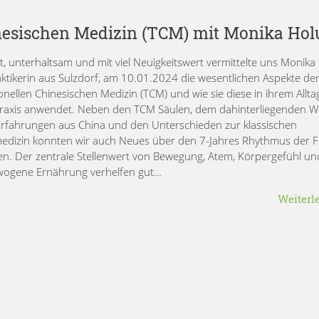
hinesischen Medizin (TCM) mit Monika Hol
ft, unterhaltsam und mit viel Neuigkeitswert vermittelte uns Monika
aktikerin aus Sulzdorf, am 10.01.2024 die wesentlichen Aspekte de
ionellen Chinesischen Medizin (TCM) und wie sie diese in ihrem Allta
Praxis anwendet. Neben den TCM Säulen, dem dahinterliegenden Wel
Erfahrungen aus China und den Unterschieden zur klassischen
edizin konnten wir auch Neues über den 7-Jahres Rhythmus der 
en. Der zentrale Stellenwert von Bewegung, Atem, Körpergefühl un
ogene Ernährung verhelfen gut…
Weiterl