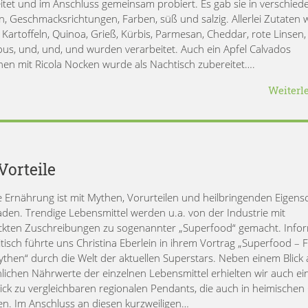
itet und im Anschluss gemeinsam probiert. Es gab sie in verschied
, Geschmacksrichtungen, Farben, süß und salzig. Allerlei Zutaten 
, Kartoffeln, Quinoa, Grieß, Kürbis, Parmesan, Cheddar, rote Linsen,
us, und, und, und wurden verarbeitet. Auch ein Apfel Calvados
en mit Ricola Nocken wurde als Nachtisch zubereitet….
Weiterl
Vorteile
 Ernährung ist mit Mythen, Vorurteilen und heilbringenden Eigens
aden. Trendige Lebensmittel werden u.a. von der Industrie mit
ckten Zuschreibungen zu sogenannter „Superfood“ gemacht. Infor
itisch führte uns Christina Eberlein in ihrem Vortrag „Superfood – 
then“ durch die Welt der aktuellen Superstars. Neben einem Blick 
hlichen Nährwerte der einzelnen Lebensmittel erhielten wir auch ei
ick zu vergleichbaren regionalen Pendants, die auch in heimischen
n. Im Anschluss an diesen kurzweiligen…